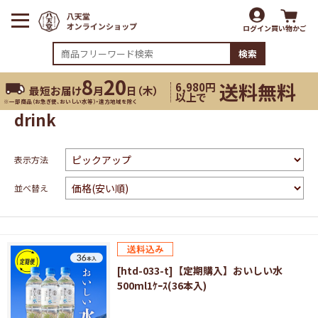
ログイン
買い物かご
検索
8
20
送料無料
6,980円
最短お届け
月
日（
木
）
以上で
※一部商品（お急ぎ便、おいしい水等）・遠方地域を除く
drink
表示方法
並べ替え
[htd-033-t]【定期購入】おいしい水
500ml1ｹｰｽ(36本入)