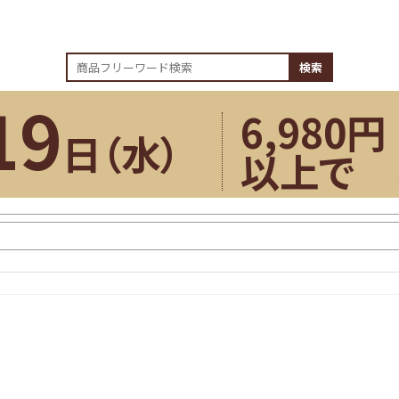
検索
19
6,980円
日（
水
）
以上で