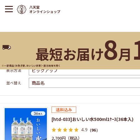
8
最短お届け
月
drink
※一部商品（お急ぎ便、おいしい水等）・遠方地域を除く
表示方法
並べ替え
[htd-033]おいしい水500ml1ｹｰｽ(36本入)
4.9
（96）
2,700円