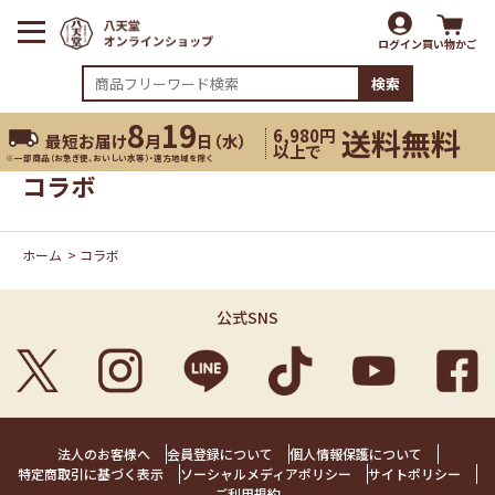
ログイン
買い物かご
検索
8
19
送料無料
6,980円
最短お届け
月
日（
水
）
以上で
※一部商品（お急ぎ便、おいしい水等）・遠方地域を除く
コラボ
ホーム
>
コラボ
公式SNS
法人のお客様へ
会員登録について
個人情報保護について
特定商取引に基づく表示
ソーシャルメディアポリシー
サイトポリシー
ご利用規約