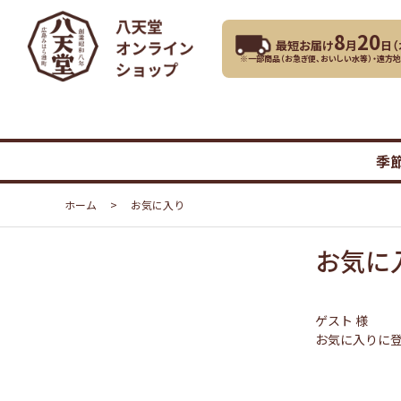
8
20
最短お届け
月
日（
※一部商品（お急ぎ便、おいしい水等）・遠方
季
ホーム
>
お気に入り
お気に
ゲスト 様
お気に入りに