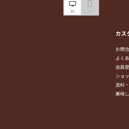
PC
SP
カス
お問
よく
会員
ショ
送料
美味