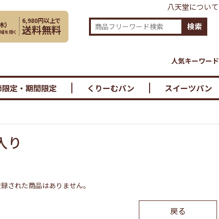
八天堂について
6,980円以上で
木
）
検索
送料無料
地域を除く
人気キーワード
節限定・期間限定
くりーむパン
スイーツパン
入り
登録された商品はありません。
戻る