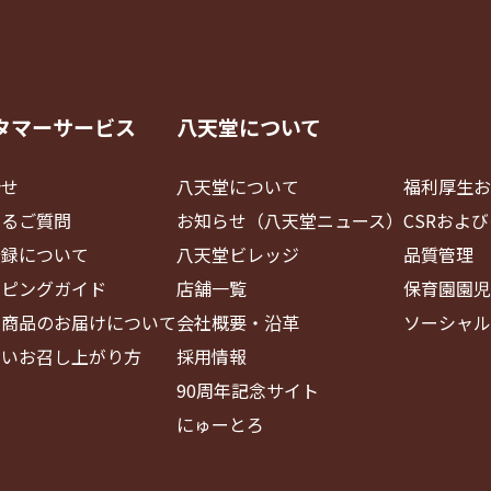
タマーサービス
八天堂について
合せ
八天堂について
福利厚生お
あるご質問
お知らせ（八天堂ニュース）
CSRおよ
登録について
八天堂ビレッジ
品質管理
ッピングガイド
店舗一覧
保育園園児
・商品のお届けについて
会社概要・沿革
ソーシャル
しいお召し上がり方
採用情報
90周年記念サイト
にゅーとろ