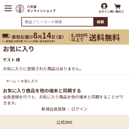
ログイン
買い物かご
検索
8
14
送料無料
6,980円
最短お届け
月
日（
金
）
以上で
※一部商品（お急ぎ便、おいしい水等）・遠方地域を除く
お気に入り
ゲスト 様
お気に入りに登録された商品はありません。
ホーム
>
お気に入り
お気に入り商品を他の端末と同期する
会員登録を行うと、お気に入り商品を他の端末と同期することがで
きます。
新規会員登録
｜
ログイン
公式SNS