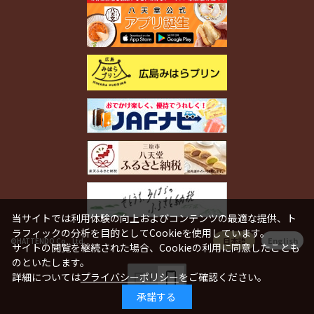
当サイトでは利用体験の向上およびコンテンツの最適な提供、ト
ラフィックの分析を目的としてCookieを使用しています。
日本語
English
©HATTENDO Co., Ltd.
サイトの閲覧を継続された場合、Cookieの利用に同意したことも
のといたします。
詳細については
プライバシーポリシー
をご確認ください。
承諾する
PC
SP