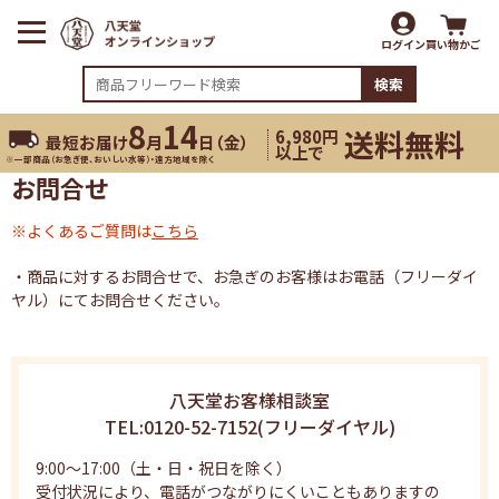
ログイン
買い物かご
検索
8
14
送料無料
6,980円
最短お届け
月
日（
金
）
以上で
※一部商品（お急ぎ便、おいしい水等）・遠方地域を除く
お問合せ
※よくあるご質問は
こちら
・商品に対するお問合せで、お急ぎのお客様はお電話（フリーダイ
ヤル）にてお問合せください。
八天堂お客様相談室
TEL:0120-52-7152
(フリーダイヤル)
9:00～17:00（土・日・祝日を除く）
受付状況により、電話がつながりにくいこともありますの