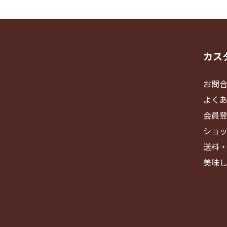
カス
お問
よく
会員
ショ
送料
美味