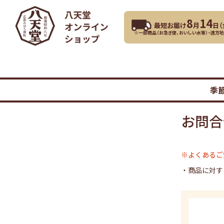
8
14
最短お届け
月
日（
※一部商品（お急ぎ便、おいしい水等）・遠方
季
お問合
※よくあるご
・商品に対す