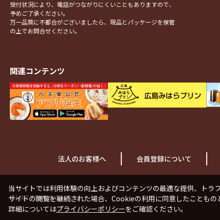
受付状況により、電話がつながりにくいこともありますので、
予めご了承ください。
万一品質に不都合がございましたら、現品とパッケージを保管
の上でお問合せください。
関連コンテンツ
法人のお客様へ
会員登録について
当サイトでは利用体験の向上およびコンテンツの最適な提供、トラフィ
©HATTENDO Co., Ltd.
サイトの閲覧を継続された場合、Cookieの利用に同意したこともの
詳細については
プライバシーポリシー
をご確認ください。