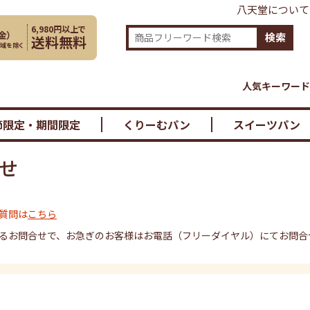
八天堂について
6,980円以上で
金
）
検索
送料無料
地域を除く
人気キーワード
節限定・期間限定
くりーむパン
スイーツパン
せ
質問は
こちら
るお問合せで、お急ぎのお客様はお電話（フリーダイヤル）にてお問合