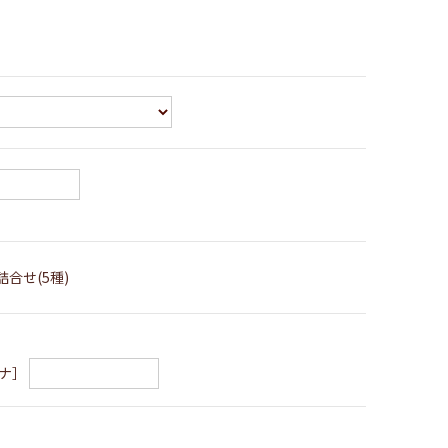
詰合せ(5種)
ナ］