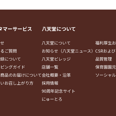
タマーサービス
八天堂について
合せ
八天堂について
福利厚生お
あるご質問
お知らせ（八天堂ニュース）
CSRおよ
登録について
八天堂ビレッジ
品質管理
ッピングガイド
店舗一覧
保育園園児
・商品のお届けについて
会社概要・沿革
ソーシャル
しいお召し上がり方
採用情報
90周年記念サイト
にゅーとろ