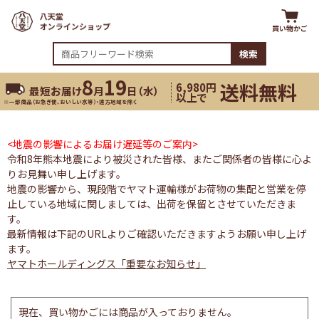
買い物かご
検索
8
19
送料無料
6,980円
最短お届け
月
日（
水
）
以上で
※一部商品（お急ぎ便、おいしい水等）・遠方地域を除く
<地震の影響によるお届け遅延等のご案内>
令和8年熊本地震により被災された皆様、またご関係者の皆様に心よ
りお見舞い申し上げます。
地震の影響から、現段階でヤマト運輸様がお荷物の集配と営業を停
止している地域に関しましては、出荷を保留とさせていただきま
す。
最新情報は下記のURLよりご確認いただきますようお願い申し上げ
ます。
ヤマトホールディングス「重要なお知らせ」
現在、買い物かごには商品が入っておりません。