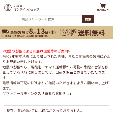
買い物かご
検索
8
13
送料無料
6,980円
最短お届け
月
日（
木
）
以上で
※一部商品（お急ぎ便、おいしい水等）・遠方地域を除く
<地震の影響によるお届け遅延等のご案内>
令和8年熊本地震により被災された皆様、またご関係者の皆様に心よ
りお見舞い申し上げます。
地震の影響から、現段階でヤマト運輸様がお荷物の集配と営業を停
止している地域に関しましては、出荷を保留とさせていただきま
す。
最新情報は下記のURLよりご確認いただきますようお願い申し上げ
ます。
ヤマトホールディングス「重要なお知らせ」
現在、買い物かごには商品が入っておりません。