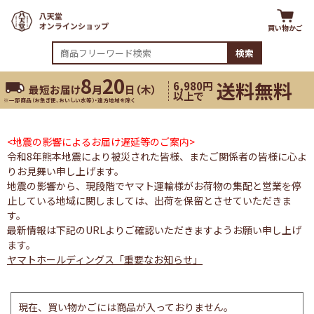
買い物かご
検索
8
20
送料無料
6,980円
最短お届け
月
日（
木
）
以上で
※一部商品（お急ぎ便、おいしい水等）・遠方地域を除く
<地震の影響によるお届け遅延等のご案内>
令和8年熊本地震により被災された皆様、またご関係者の皆様に心よ
りお見舞い申し上げます。
地震の影響から、現段階でヤマト運輸様がお荷物の集配と営業を停
止している地域に関しましては、出荷を保留とさせていただきま
す。
最新情報は下記のURLよりご確認いただきますようお願い申し上げ
ます。
ヤマトホールディングス「重要なお知らせ」
現在、買い物かごには商品が入っておりません。