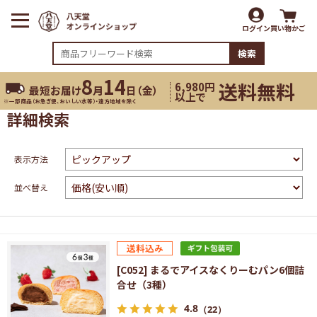
ログイン
買い物かご
検索
8
14
送料無料
6,980円
最短お届け
月
日（
金
）
以上で
※一部商品（お急ぎ便、おいしい水等）・遠方地域を除く
詳細検索
表示方法
並べ替え
[C052] まるでアイスなくりーむパン6個詰
合せ（3種）
4.8
（22）